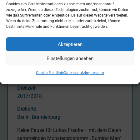
Produktion
Cookies, um Geräteinformationen zu speichern und/oder darauf
zuzugreifen. Wenn du diesen Technologien zustimmst, können wir Daten
PANTALEON Films
wie das Surfverhalten oder eindeutige IDs auf dieser Website verarbeiten.
in Koproduktion mit
Wenn du deine Zustimmung nicht erteilst oder zurückziehst, können
Warner Bros. Entertainment,
bestimmte Merkmale und Funktionen beeinträchtigt werden.
Warner Bros. Int. Television Production
Deutschland
Akzeptieren
Einstellungen ansehen
Release
07.05.2018 (Weltpremiere USA)
Cookie-Richtlinie
Datenschutz
Impressum
18.05.2018 (VOD-Start Deutschland)
Drehzeit
2017/2018
Drehorte
Berlin, Brandenburg
Keine Pause für Lukas Franke – mit dem Daten
sammelnden Monsterprogramm „Burning Man“