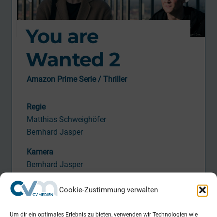
You are
Wanted 2
Amazon Prime Serie / Thriller
Regie
Matthias Schweighöfer
Bernhard Jasper
Kamera
Bernhard Jasper
Tätigkeit CVM
Cookie-Zustimmung verwalten
Postproduction Supervisor
Um dir ein optimales Erlebnis zu bieten, verwenden wir Technologien wie