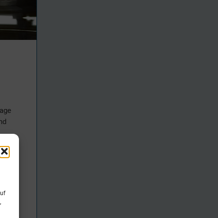
tage
nd
en.
uf
,