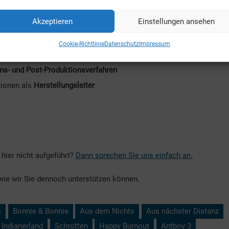
enarbeit mit dem Produzenten
Akzeptieren
Einstellungen ansehen
n Relevanz
inreichung von Förderunterlagen
Cookie-Richtlinie
Datenschutz
Impressum
dem angesetzten Budget durchführbar?
ns- und Post-Produktionsverfahren
tionen als
Herstellungsleiter
 hier nicht aufgeführt?
Dann sprechen Sie uns einfach an.
wie wir Sie dennoch unterstützen können.
s
Bonnie & Bonnie
Aus dem Nichts
Aus nächster Distanz
 Indianerland
Schrotten
Happy Burnout
Antboy 3