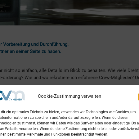
er Vorbereitung und Durchführung.
rtner an seiner Seite zu haben.
r nicht so einfach, alle Details im Blick zu behalten. Wie viele Dreh
Förderung? Wie und wo rekrutiere ich erfahrene Crew-Mitglieder? U
Cookie-Zustimmung verwalten
 Fragen eine Antwort zu finden. Unser Team kann Sie ganz nach Ihren
zen – oder die Produktion aktiv und eigenverantwortlich vorantreib
dir ein optimales Erlebnis zu bieten, verwenden wir Technologien wie Cookies, um
äteinformationen zu speichern und/oder darauf zuzugreifen. Wenn du diesen
hnologien zustimmst, können wir Daten wie das Surfverhalten oder eindeutige IDs a
ser Website verarbeiten. Wenn du deine Zustimmung nicht erteilst oder zurückziehst
uf Basis von Exposé oder Drehbuch
nen bestimmte Merkmale und Funktionen beeinträchtigt werden.