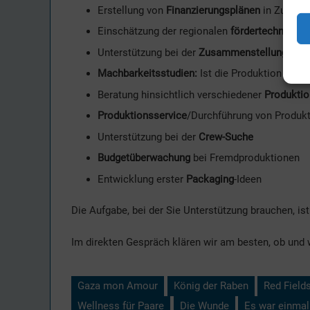
Erstellung von
Finanzierungsplänen
in Zusamm
Einschätzung der regionalen
fördertechnische
Unterstützung bei der
Zusammenstellung und E
Machbarkeitsstudien:
Ist die Produktion mit 
Beratung hinsichtlich verschiedener
Produktio
Produktionsservice
/Durchführung von Produk
Unterstützung bei der
Crew-Suche
Budgetüberwachung
bei Fremdproduktionen
Entwicklung erster
Packaging
-Ideen
Die Aufgabe, bei der Sie Unterstützung brauchen, ist
Im direkten Gespräch klären wir am besten, ob und 
Gaza mon Amour
König der Raben
Red Field
Wellness für Paare
Die Wunde
Es war einmal