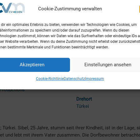
Cookie-Zustimmung verwalten
dir ein optimales Erlebnis zu bieten, verwenden wir Technologien wie Cookies, um
äteinformationen zu speichern und/oder darauf zuzugreifen. Wenn du diesen
hnologien zustimmst, können wir Daten wie das Surfverhalten oder eindeutige IDs a
ser Website verarbeiten. Wenn du deine Zustimmung nicht erteilst oder zurückziehst
nen bestimmte Merkmale und Funktionen beeinträchtigt werden.
tion
Release
Akzeptieren
Einstellungen ansehen
lmproduktion
27.12.2018 (Deutschland)
lms du Tambour
Cookie-Richtlinie
Datenschutz
Impressum
Drehzeit
roduction
2017
 Productions
Drehort
Türkei
rkei. Sibel, 25 Jahre, stumm seit ihrer Kindheit, ist in der Lage, s
ratet und lebt mit ihrem Vater zusammen. Die Dorfbewohner betracht