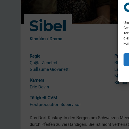
Sibel
Um 
Ger
Tec
die
Kinofilm / Drama
kön
Regie
Produk
Çağla Zencirci
Riva Fi
Guillaume Giovanetti
Les Fi
Mars P
Kamera
Bidibul
Eric Devin
Tätigkeit CVM
Postproduction Supervisor
Das Dorf Kusköy, in den Bergen am Schwarzen Meer, Tü
durch Pfeifen zu verständigen. Sie ist nicht verhei