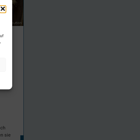
uf
,
ich
en sie