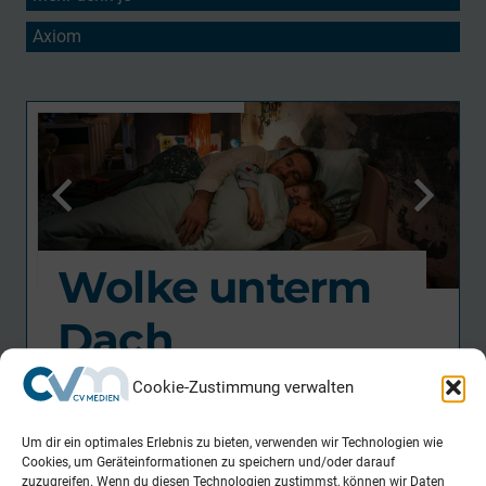
Axiom
Wolke unterm
Dach
Kinofilm
Cookie-Zustimmung verwalten
Regie
Um dir ein optimales Erlebnis zu bieten, verwenden wir Technologien wie
Cookies, um Geräteinformationen zu speichern und/oder darauf
Alain Gsponer
zuzugreifen. Wenn du diesen Technologien zustimmst, können wir Daten