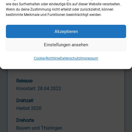
wie das Surfverhalten oder eindeutige IDs auf dieser Website verarbeiten.
Kamera
Wenn du deine Zustimmung nicht erteilst oder zurückziehst, können
bestimmte Merkmale und Funktionen beeinträchtigt werden.
Daniel Gottschalk
Tätigkeit CVM
Akzeptieren
Postproduction Supervisor
Einstellungen ansehen
Produktion
PANTALEON Films und Warner Bros. Film
Cookie-Richtlinie
Datenschutz
Impressum
Productions Germany
Release
Kinostart: 28.04.2022
Drehzeit
Herbst 2020
Drehorte
Bayern und Thüringen