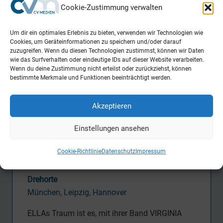
Fabian Rösler
Cookie-Zustimmung verwalten
Tätigkeit CVM
Um dir ein optimales Erlebnis zu bieten, verwenden wir Technologien wie
Postproduction Supervisor
Cookies, um Geräteinformationen zu speichern und/oder darauf
zuzugreifen. Wenn du diesen Technologien zustimmst, können wir Daten
wie das Surfverhalten oder eindeutige IDs auf dieser Website verarbeiten.
Produktion
Wenn du deine Zustimmung nicht erteilst oder zurückziehst, können
Neue Bioskop Film in Zusammenarbeit mit
bestimmte Merkmale und Funktionen beeinträchtigt werden.
VIAFILM
Akzeptieren
Release
08.09.2022
Einstellungen ansehen
Drehzeit
Cookie-Richtlinie
Datenschutz
Impressum
Aug-Okt 2021
Drehorte
München, Leipzig, Hannover
ELLAs Traum ist es, mit ihrer Band VIRGINIA