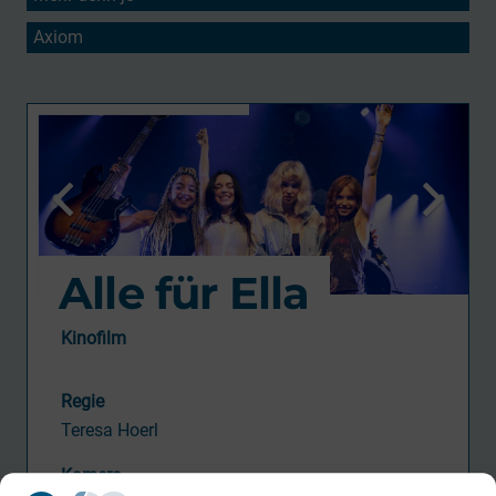
Axiom
Alle für Ella
Kinofilm
Regie
Teresa Hoerl
Kamera