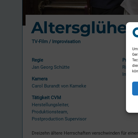
Altersglühen
TV-Film / Improvisation
Um 
Ger
Regie
Produk
Tec
die
Jan Georg Schütte
Riva Fi
kön
Im Auf
Kamera
Carol Burandt von Kameke
Tätigkeit CVM
Herstellungsleiter,
Produktionsteam,
Postproduction Supervisor
Dreizehn ältere Herrschaften verschwinden für eine