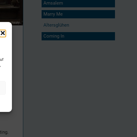
Amsalem
Marry Me
Altersglühen
Coming In
uf
,
14
ting.