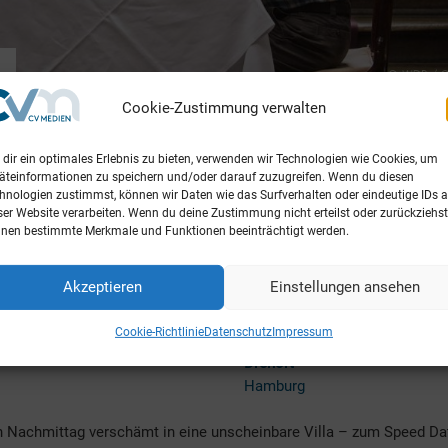
Cookie-Zustimmung verwalten
dir ein optimales Erlebnis zu bieten, verwenden wir Technologien wie Cookies, um
äteinformationen zu speichern und/oder darauf zuzugreifen. Wenn du diesen
tion
Release
hnologien zustimmst, können wir Daten wie das Surfverhalten oder eindeutige IDs a
ser Website verarbeiten. Wenn du deine Zustimmung nicht erteilst oder zurückziehst
lmproduktion
Uraufführung 08.10.2014
nen bestimmte Merkmale und Funktionen beeinträchtigt werden.
trag von WDR und NDR
(Cologne Conference)
TV-Erstausstrahlung 12.11.20
Akzeptieren
Einstellungen ansehen
Drehzeit
2013
Cookie-Richtlinie
Datenschutz
Impressum
Drehort
Hamburg
n Nachmittag verschämt in eine unscheinbare Villa – zum Speed Da