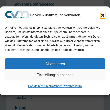
Giovanni Donfrancesco
Tätigkeit CVM
Cookie-Zustimmung verwalten
Postproduction Supervisor
Um dir ein optimales Erlebnis zu bieten, verwenden wir Technologien wie
Cookies, um Geräteinformationen zu speichern und/oder darauf
zuzugreifen. Wenn du diesen Technologien zustimmst, können wir Daten
wie das Surfverhalten oder eindeutige IDs auf dieser Website verarbeiten.
Produktion
Wenn du deine Zustimmung nicht erteilst oder zurückziehst, können
Riva Filmproduktion
bestimmte Merkmale und Funktionen beeinträchtigt werden.
KGP (Österreich)
Les Films du Poisson (Frankreich)
Akzeptieren
Release
Einstellungen ansehen
Kinostart 09.03.2017 (Deutschland)
Cookie-Richtlinie
Datenschutz
Impressum
Drehzeit
unbekannt
Drehort