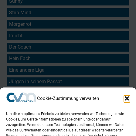
Sunny
Strip Mind
Morgenrot
Irrlicht
Der Coach
Hein Fach
Eine andere Liga
Jürgen in seinem Passat
Beyond the Limits
Cookie-Zustimmung verwalten
Um dir ein optimales Erlebnis zu bieten, verwenden wir Technologien wie
Cookies, um Geräteinformationen zu speichern und/oder darauf
zuzugreifen. Wenn du diesen Technologien zustimmst, können wir Daten
wie das Surfverhalten oder eindeutige IDs auf dieser Website verarbeiten.
Wenn du deine Zustimmung nicht erteilst oder zurückziehst, können