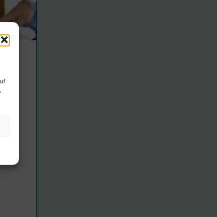
uf
,
land)
n