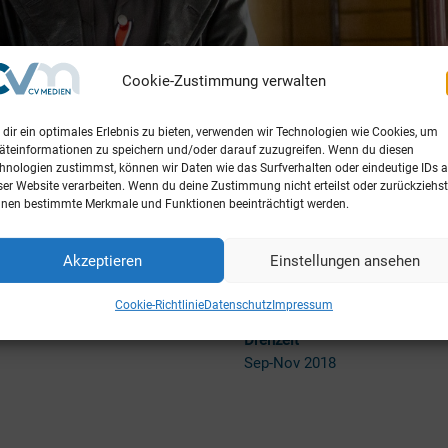
Cookie-Zustimmung verwalten
dir ein optimales Erlebnis zu bieten, verwenden wir Technologien wie Cookies, um
äteinformationen zu speichern und/oder darauf zuzugreifen. Wenn du diesen
hnologien zustimmst, können wir Daten wie das Surfverhalten oder eindeutige IDs a
ser Website verarbeiten. Wenn du deine Zustimmung nicht erteilst oder zurückziehst
tion
Release
nen bestimmte Merkmale und Funktionen beeinträchtigt werden.
LEON Films GmbH
US Kinostart 27.03.2020
ammenarbeit mit
Kinostart 21.01.2021 (Deutsch
Akzeptieren
Einstellungen ansehen
ral Studios, Rocket Science,
Drehorte
l Media, Neptune Features,
Tschechische Republik, Bayer
Cookie-Richtlinie
Datenschutz
Impressum
one, Ingenious Media und
edia
Drehzeit
Sep-Nov 2018