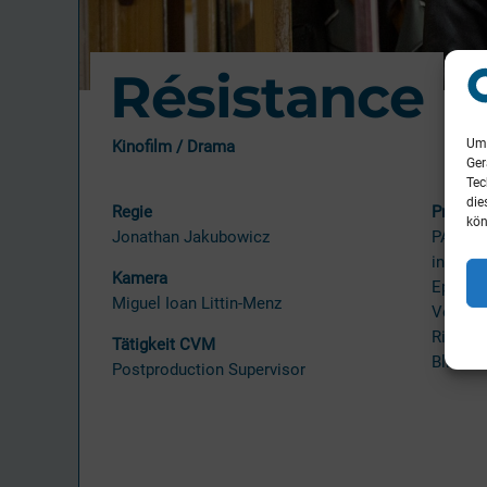
Résistance
Um 
Kinofilm / Drama
Ger
Tec
die
Regie
Produk
kön
Jonathan Jakubowicz
PANTA
in Zus
Kamera
Epicent
Miguel Ioan Littin-Menz
Vertica
Riverst
Tätigkeit CVM
Bliss M
Postproduction Supervisor