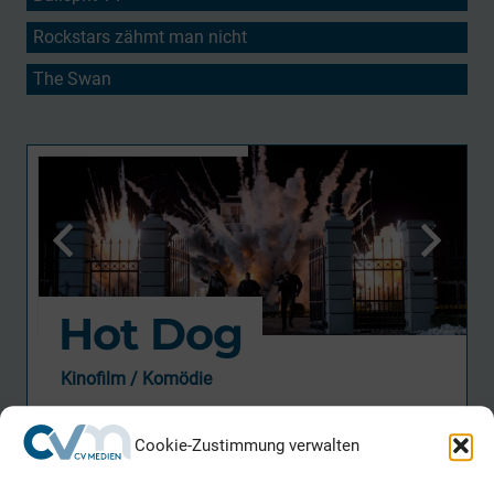
Rockstars zähmt man nicht
The Swan
Hot Dog
Kinofilm / Komödie
Regie
Cookie-Zustimmung verwalten
Torsten Künstler