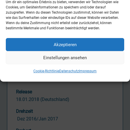
Um dir ein optimales Erlebnis zu bieten, verwenden wir Technologien wie
Kamera
Cookies, um Geräteinformationen zu speichern und/oder darauf
Markus Nestroy
zuzugreifen. Wenn du diesen Technologien zustimmst, können wir Daten
wie das Surfverhalten oder eindeutige IDs auf dieser Website verarbeiten.
Wenn du deine Zustimmung nicht erteilst oder zurückziehst, können
Tätigkeit CVM
bestimmte Merkmale und Funktionen beeinträchtigt werden.
Postproduction Supervisor
Akzeptieren
Produktion
Pantaleon Films
Einstellungen ansehen
in Kooperation mit Barefoot Films
Warner Bros. Film Productions Germany
Cookie-Richtlinie
Datenschutz
Impressum
Erfttal Film- & Fernsehproduktion
Release
18.01.2018 (Deutschland)
Drehzeit
Dez 2016/Jan 2017