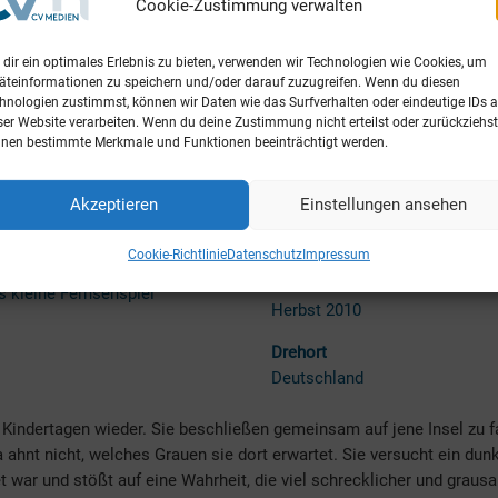
Cookie-Zustimmung verwalten
dir ein optimales Erlebnis zu bieten, verwenden wir Technologien wie Cookies, um
ersprochen
äteinformationen zu speichern und/oder darauf zuzugreifen. Wenn du diesen
hnologien zustimmst, können wir Daten wie das Surfverhalten oder eindeutige IDs a
ser Website verarbeiten. Wenn du deine Zustimmung nicht erteilst oder zurückziehst
nen bestimmte Merkmale und Funktionen beeinträchtigt werden.
Akzeptieren
Einstellungen ansehen
tion
Release
Film Ost
Kinostart 01.11.2012 (Deutsch
Cookie-Richtlinie
Datenschutz
Impressum
Film
Drehzeit
 kleine Fernsehspiel
Herbst 2010
Drehort
Deutschland
 Kindertagen wieder. Sie beschließen gemeinsam auf jene Insel zu f
a ahnt nicht, welches Grauen sie dort erwartet. Sie versucht ein dun
t war und stößt auf eine Wahrheit, die viel schrecklicher und graus