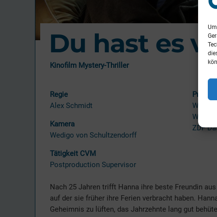
Um 
Du hast es v
Ger
Tec
die
kön
Kinofilm Mystery-Thriller
Regie
Produk
Alex Schmidt
Wüste 
Wüste 
Kamera
ZDF Das
Wedigo von Schultzendorff
Tätigkeit CVM
Postproduction Supervisor
Nach 25 Jahren trifft Hanna ihre beste Freundin aus
auf der sie früher ihre Ferien verbracht haben. Hann
Geheimnis zu lüften, das Jahrzehnte lang gut behüte