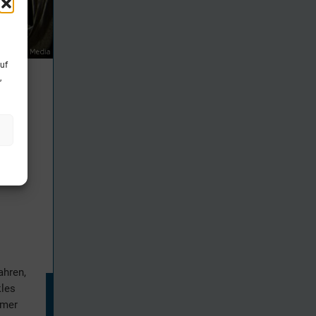
uf
,
land)
ahren,
kles
amer