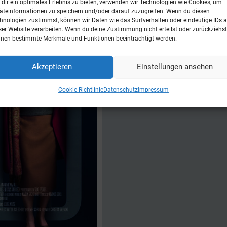
dir ein optimales Erlebnis zu bieten, verwenden wir Technologien wie Cookies, um
äteinformationen zu speichern und/oder darauf zuzugreifen. Wenn du diesen
hnologien zustimmst, können wir Daten wie das Surfverhalten oder eindeutige IDs a
ser Website verarbeiten. Wenn du deine Zustimmung nicht erteilst oder zurückziehst
nen bestimmte Merkmale und Funktionen beeinträchtigt werden.
Akzeptieren
Einstellungen ansehen
Cookie-Richtlinie
Datenschutz
Impressum