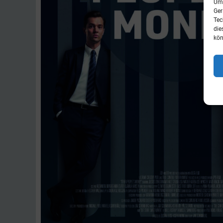
Um 
Ger
Tec
die
kön